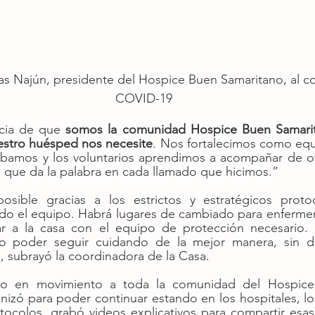
s Najún, presidente del Hospice Buen Samaritano, al c
COVID-19
cia de que 
somos la comunidad Hospice Buen Samarit
stro huésped nos necesite
. Nos fortalecimos como equ
ábamos y los voluntarios aprendimos a acompañar de ot
én que da la palabra en cada llamado que hicimos.”
osible gracias a los estrictos y estratégicos protoco
do el equipo. Habrá lugares de cambiado para enfermería
rar a la casa con el equipo de protección necesario.
 poder seguir cuidando de la mejor manera, sin dej
 subrayó la coordinadora de la Casa.
so en movimiento a toda la comunidad del Hospice:
nizó para poder continuar estando en los hospitales, los 
tocolos, grabó videos explicativos para compartir esas